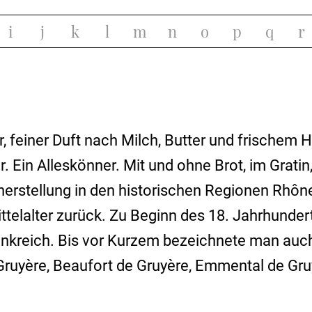
i
j
k
l
m
n
o
p
q
r
, feiner Duft nach Milch, Butter und frischem 
ur. Ein Alleskönner. Mit und ohne Brot, im Grati
eherstellung in den historischen Regionen Rhô
ittelalter zurück. Zu Beginn des 18. Jahrhunde
nkreich. Bis vor Kurzem bezeichnete man auch
Gruyère, Beaufort de Gruyère, Emmental de Gru