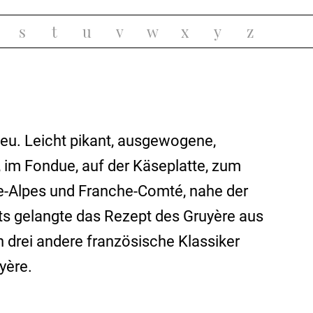
s
t
u
v
w
x
y
z
Heu. Leicht pikant, ausgewogene,
n, im Fondue, auf der Käseplatte, zum
ne-Alpes und Franche-Comté, nahe der
rts gelangte das Rezept des Gruyère aus
 drei andere französische Klassiker
yère.