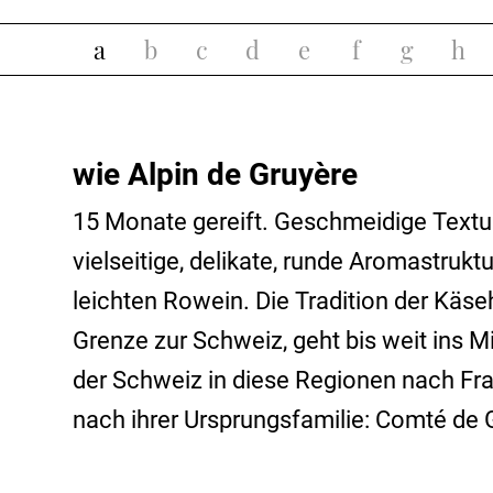
a
b
c
d
e
f
g
h
wie Alpin de Gruyère
15 Monate gereift. Geschmeidige Textur
vielseitige, delikate, runde Aromastrukt
leichten Rowein. Die Tradition der Käs
Grenze zur Schweiz, geht bis weit ins M
der Schweiz in diese Regionen nach Fra
nach ihrer Ursprungsfamilie: Comté de 